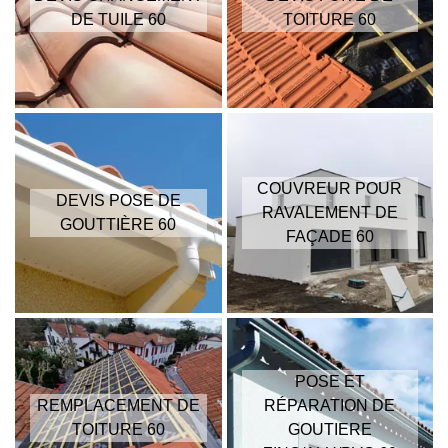
DE TUILE 60
TOITURE 60
COUVREUR POUR
DEVIS POSE DE
RAVALEMENT DE
GOUTTIÈRE 60
FAÇADE 60
POSE ET
REMPLACEMENT DE
RÉPARATION DE
TOITURE 60
GOUTIERE