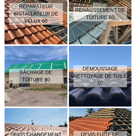
RÉPARATEUR
REHAUSSEMENT DE
INSTALLATEUR DE
TOITURE 60
VELUX 60
DÉMOUSSAGE
BÂCHAGE DE
NETTOYAGE DE TUILE
TOITURE 60
60
DEVIS CHANGEMENT
DEVIS FUITE DE