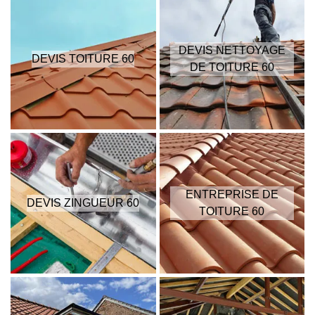
DEVIS NETTOYAGE
DEVIS TOITURE 60
DE TOITURE 60
ENTREPRISE DE
DEVIS ZINGUEUR 60
TOITURE 60