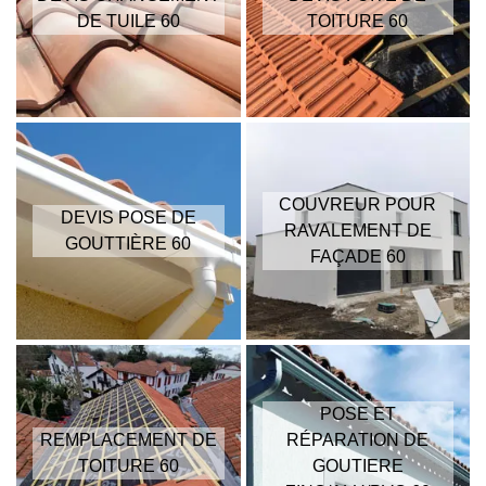
DE TUILE 60
TOITURE 60
COUVREUR POUR
DEVIS POSE DE
RAVALEMENT DE
GOUTTIÈRE 60
FAÇADE 60
POSE ET
REMPLACEMENT DE
RÉPARATION DE
TOITURE 60
GOUTIERE