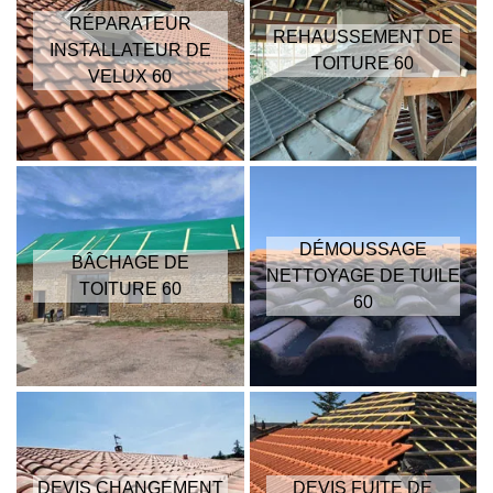
RÉPARATEUR
REHAUSSEMENT DE
INSTALLATEUR DE
TOITURE 60
VELUX 60
DÉMOUSSAGE
BÂCHAGE DE
NETTOYAGE DE TUILE
TOITURE 60
60
DEVIS CHANGEMENT
DEVIS FUITE DE