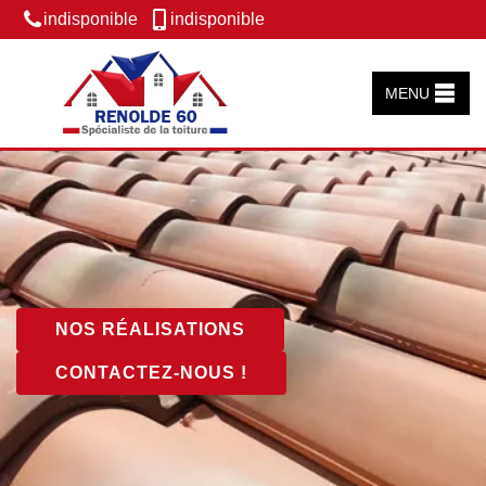
indisponible
indisponible
MENU
NOS RÉALISATIONS
CONTACTEZ-NOUS !