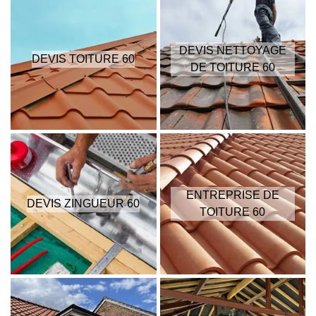
DEVIS NETTOYAGE
DEVIS TOITURE 60
DE TOITURE 60
ENTREPRISE DE
DEVIS ZINGUEUR 60
TOITURE 60