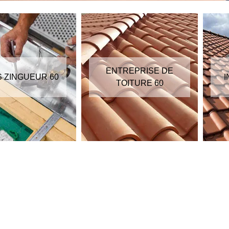
ENTREPRISE DE
S ZINGUEUR 60
I
TOITURE 60