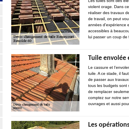
Les tuiles sont des él
violent orage. Dans ce 
réaliser des travaux 
de travail, on peut vo
années d'expérience et
accessibles à beaucoup
lui passer un coup de fi
Tuile envolée e
Le cassure et l’envole
tuile. A ce stade, il fa
de passer aux travaux
tous les budgets sont s
de remplacer seulement
comptez sur notre ser
ouvrages et aussi pour
Les opération