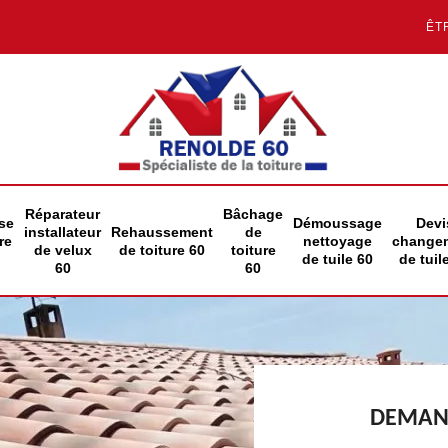
ÊT
Réparateur
Bâchage
se
Démoussage
Devi
installateur
Rehaussement
de
re
nettoyage
change
de velux
de toiture 60
toiture
de tuile 60
de tuil
60
60
DEMAND