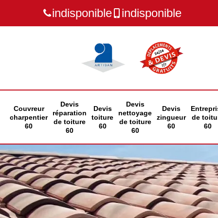
indisponible
indisponible
Devis
Devis
Couvreur
Devis
Devis
Entrepri
réparation
nettoyage
charpentier
toiture
zingueur
de toitu
de toiture
de toiture
60
60
60
60
60
60