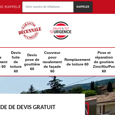
RE RAPPELÉ
Devis
Couvreur
Pose et
Devis
s
fuite
pour
réparation
pose de
Remplacement
ment
de
ravalement
de goutiere
gouttière
de toiture 60
e 60
toiture
de façade
Zinc/Alu/Pvc
60
60
60
60
E DE DEVIS GRATUIT