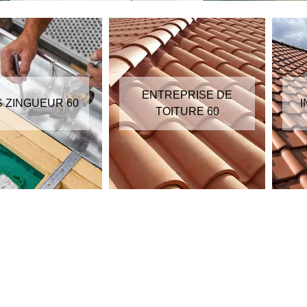
ENTREPRISE DE
S ZINGUEUR 60
I
TOITURE 60