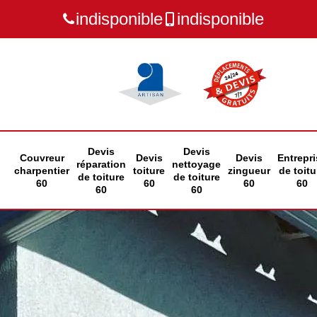
indisponible
indisponible
Devis
Devis
Couvreur
Devis
Devis
Entrepri
réparation
nettoyage
charpentier
toiture
zingueur
de toitu
de toiture
de toiture
60
60
60
60
60
60