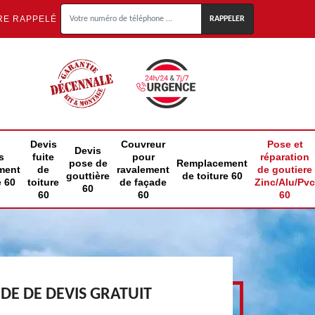
RE RAPPELÉ
Devis
Couvreur
Pose et
Devis
s
fuite
pour
réparation
pose de
Remplacement
ment
de
ravalement
de goutiere
gouttière
de toiture 60
e 60
toiture
de façade
Zinc/Alu/Pvc
60
60
60
60
E DE DEVIS GRATUIT