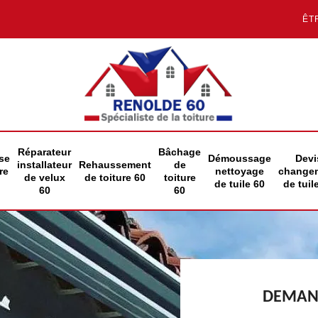
ÊT
Réparateur
Bâchage
se
Démoussage
Devi
installateur
Rehaussement
de
re
nettoyage
change
de velux
de toiture 60
toiture
de tuile 60
de tuil
60
60
DEMAND