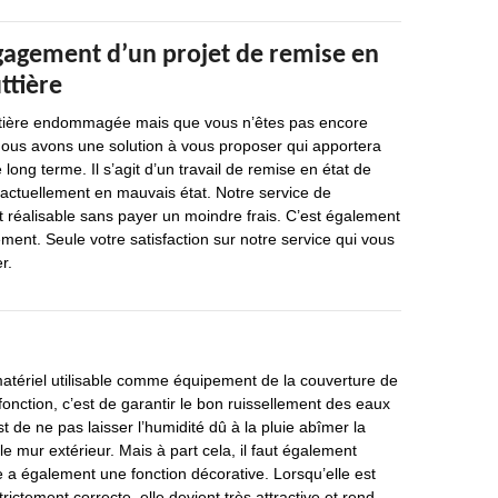
gagement d’un projet de remise en
ttière
ttière endommagée mais que vous n’êtes pas encore
nous avons une solution à vous proposer qui apportera
e long terme. Il s’agit d’un travail de remise en état de
t actuellement en mauvais état. Notre service de
t réalisable sans payer un moindre frais. C’est également
ent. Seule votre satisfaction sur notre service qui vous
r.
matériel utilisable comme équipement de la couverture de
fonction, c’est de garantir le bon ruissellement des eaux
est de ne pas laisser l’humidité dû à la pluie abîmer la
 le mur extérieur. Mais à part cela, il faut également
e a également une fonction décorative. Lorsqu’elle est
trictement correcte, elle devient très attractive et rend