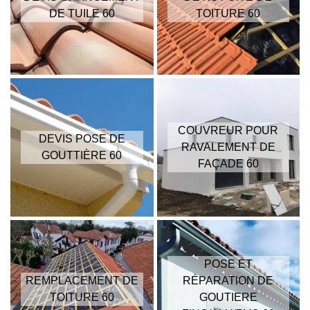
DE TUILE 60
TOITURE 60
COUVREUR POUR
DEVIS POSE DE
RAVALEMENT DE
GOUTTIÈRE 60
FAÇADE 60
POSE ET
REMPLACEMENT DE
RÉPARATION DE
TOITURE 60
GOUTIERE