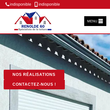
indisponible
indisponible
MENU
NOS RÉALISATIONS
CONTACTEZ-NOUS !