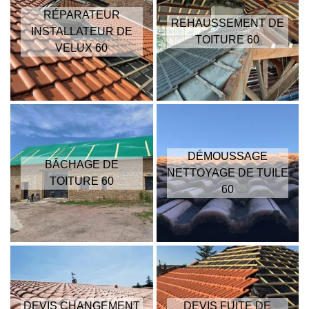
RÉPARATEUR
REHAUSSEMENT DE
INSTALLATEUR DE
TOITURE 60
VELUX 60
DÉMOUSSAGE
BÂCHAGE DE
NETTOYAGE DE TUILE
TOITURE 60
60
DEVIS CHANGEMENT
DEVIS FUITE DE