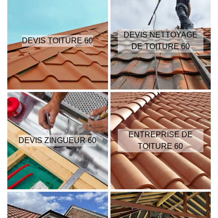
DEVIS NETTOYAGE
DEVIS TOITURE 60
DE TOITURE 60
ENTREPRISE DE
DEVIS ZINGUEUR 60
TOITURE 60