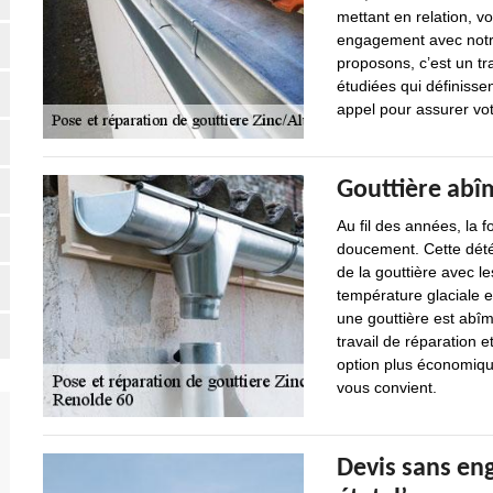
mettant en relation, v
engagement avec notr
proposons, c’est un tr
étudiées qui définissen
appel pour assurer vot
Gouttière abî
Au fil des années, la 
doucement. Cette détér
de la gouttière avec l
température glaciale e
une gouttière est abîmé
travail de réparation 
option plus économique,
vous convient.
Devis sans en