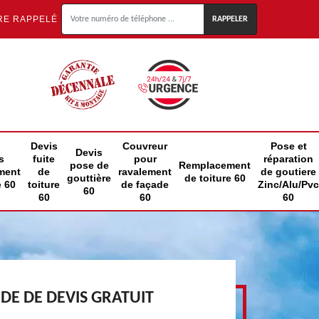
RE RAPPELÉ
Devis
Couvreur
Pose et
Devis
s
fuite
pour
réparation
pose de
Remplacement
ment
de
ravalement
de goutiere
gouttière
de toiture 60
e 60
toiture
de façade
Zinc/Alu/Pvc
60
60
60
60
E DE DEVIS GRATUIT