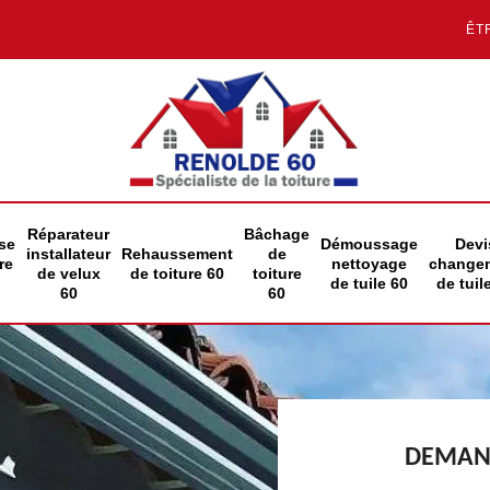
ÊT
Réparateur
Bâchage
se
Démoussage
Devi
installateur
Rehaussement
de
re
nettoyage
change
de velux
de toiture 60
toiture
de tuile 60
de tuil
60
60
DEMAND