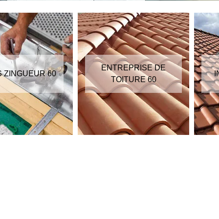
ENTREPRISE DE
S ZINGUEUR 60
I
TOITURE 60