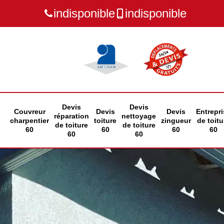
indisponible
indisponible
Devis
Devis
Couvreur
Devis
Devis
Entrepri
réparation
nettoyage
charpentier
toiture
zingueur
de toitu
de toiture
de toiture
60
60
60
60
60
60