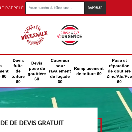
RE RAPPELÉ
Devis
Couvreur
Pose et
Devis
s
fuite
pour
réparation
pose de
Remplacement
ment
de
ravalement
de goutiere
gouttière
de toiture 60
e 60
toiture
de façade
Zinc/Alu/Pvc
60
60
60
60
E DE DEVIS GRATUIT