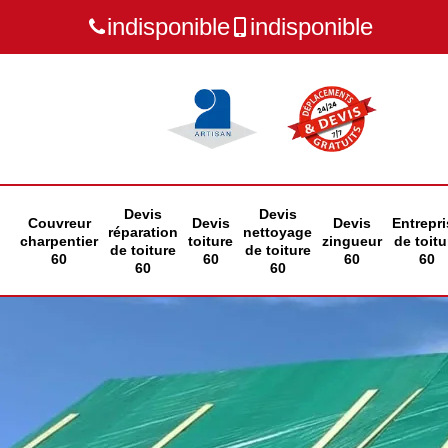
indisponible
indisponible
Devis
Devis
Couvreur
Devis
Devis
Entrepri
réparation
nettoyage
charpentier
toiture
zingueur
de toitu
de toiture
de toiture
60
60
60
60
60
60