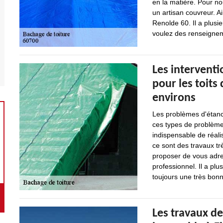
en la matière. Pour nou
un artisan couvreur. A
Renolde 60. Il a plusi
voulez des renseigneme
Les interventi
pour les toits 
environs
Les problèmes d'étanch
ces types de problèmes
indispensable de réal
ce sont des travaux trè
proposer de vous adre
professionnel. Il a plu
toujours une très bonne
Les travaux de