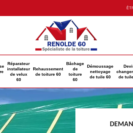
ÊT
Réparateur
Bâchage
se
Démoussage
Devi
installateur
Rehaussement
de
re
nettoyage
change
de velux
de toiture 60
toiture
de tuile 60
de tuil
60
60
DEMAND