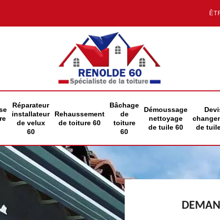
ÊT
Réparateur
Bâchage
se
Démoussage
Devi
installateur
Rehaussement
de
re
nettoyage
change
de velux
de toiture 60
toiture
de tuile 60
de tuil
60
60
DEMAND