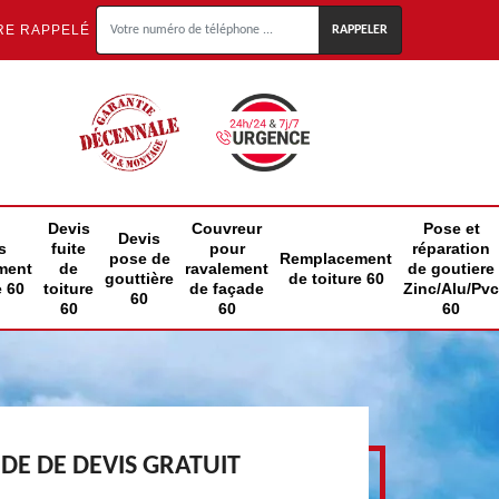
RE RAPPELÉ
Devis
Couvreur
Pose et
Devis
s
fuite
pour
réparation
pose de
Remplacement
ment
de
ravalement
de goutiere
gouttière
de toiture 60
e 60
toiture
de façade
Zinc/Alu/Pvc
60
60
60
60
E DE DEVIS GRATUIT