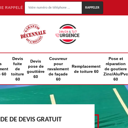
RE RAPPELÉ
Devis
Couvreur
Pose et
Devis
s
fuite
pour
réparation
pose de
Remplacement
ment
de
ravalement
de goutiere
gouttière
de toiture 60
e 60
toiture
de façade
Zinc/Alu/Pvc
60
60
60
60
E DE DEVIS GRATUIT