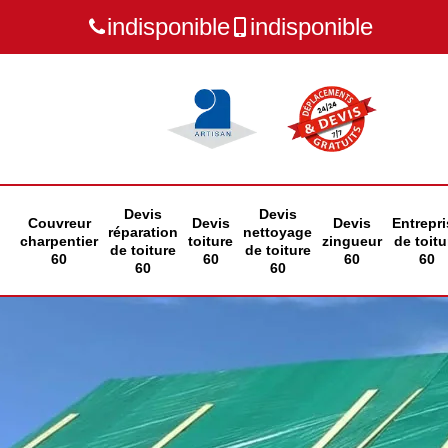
indisponible
indisponible
Devis
Devis
Couvreur
Devis
Devis
Entrepri
réparation
nettoyage
charpentier
toiture
zingueur
de toitu
de toiture
de toiture
60
60
60
60
60
60