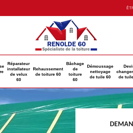
ÊT
Réparateur
Bâchage
se
Démoussage
Devi
installateur
Rehaussement
de
re
nettoyage
change
de velux
de toiture 60
toiture
de tuile 60
de tuil
60
60
DEMAND