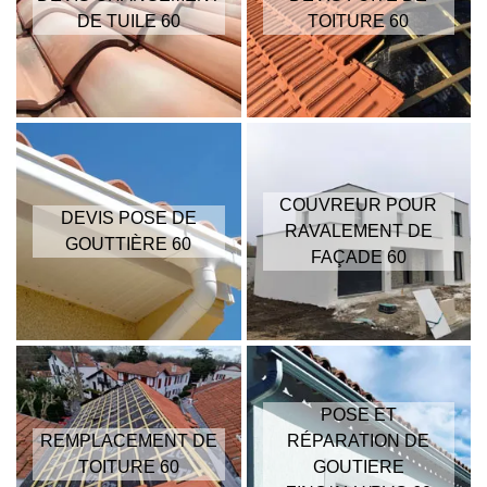
DE TUILE 60
TOITURE 60
COUVREUR POUR
DEVIS POSE DE
RAVALEMENT DE
GOUTTIÈRE 60
FAÇADE 60
POSE ET
REMPLACEMENT DE
RÉPARATION DE
TOITURE 60
GOUTIERE