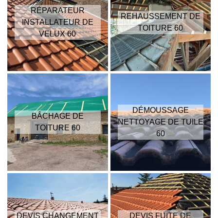
RÉPARATEUR
REHAUSSEMENT DE
INSTALLATEUR DE
TOITURE 60
VELUX 60
DÉMOUSSAGE
BÂCHAGE DE
NETTOYAGE DE TUILE
TOITURE 60
60
DEVIS CHANGEMENT
DEVIS FUITE DE