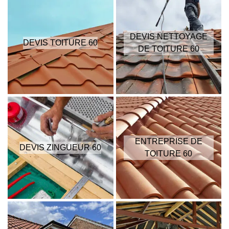
DEVIS NETTOYAGE
DEVIS TOITURE 60
DE TOITURE 60
ENTREPRISE DE
DEVIS ZINGUEUR 60
TOITURE 60