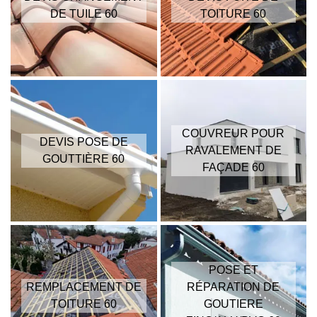
DE TUILE 60
TOITURE 60
COUVREUR POUR
DEVIS POSE DE
RAVALEMENT DE
GOUTTIÈRE 60
FAÇADE 60
POSE ET
REMPLACEMENT DE
RÉPARATION DE
TOITURE 60
GOUTIERE