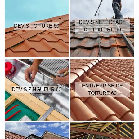
DEVIS NETTOYAGE
DEVIS TOITURE 60
DE TOITURE 60
ENTREPRISE DE
DEVIS ZINGUEUR 60
TOITURE 60