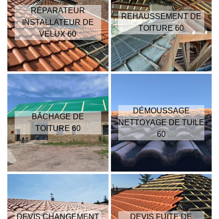
RÉPARATEUR
REHAUSSEMENT DE
INSTALLATEUR DE
TOITURE 60
VELUX 60
DÉMOUSSAGE
BÂCHAGE DE
NETTOYAGE DE TUILE
TOITURE 60
60
DEVIS CHANGEMENT
DEVIS FUITE DE