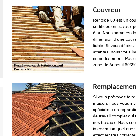
Couvreur
Renolde 60 est un co
certifiées en travaux 
état. Nous sommes dou
dimension d’une couver
fiable. Si vous désirez
attentes, nous vous in
immédiatement. Pour i
zone de Auneuil 60390
Remplacement 
Si vous prévoyez faire
maison, nous vous inv
spécialiste en réparat
de travail complet qui
nos travaux. Nous so
intervention quel que s
effectuer très correct