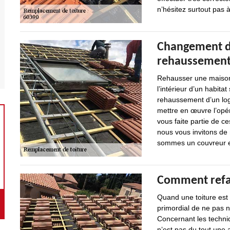
n’hésitez surtout pas à
Changement de
rehaussement
Rehausser une maison 
l’intérieur d’un habita
rehaussement d’un loge
mettre en œuvre l’opé
vous faite partie de c
nous vous invitons de 
sommes un couvreur ex
Comment refai
Quand une toiture est t
primordial de ne pas né
Concernant les techniq
n’est pas du tout une a