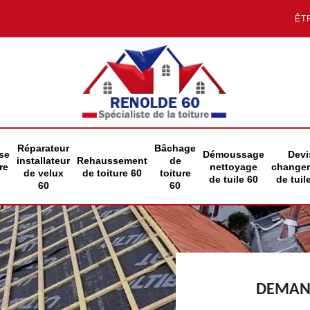
ÊT
Réparateur
Bâchage
se
Démoussage
Devi
installateur
Rehaussement
de
re
nettoyage
change
de velux
de toiture 60
toiture
de tuile 60
de tuil
60
60
DEMAND