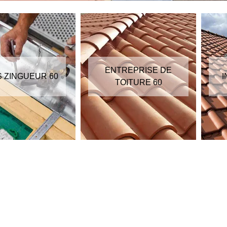
ENTREPRISE DE
S ZINGUEUR 60
I
TOITURE 60