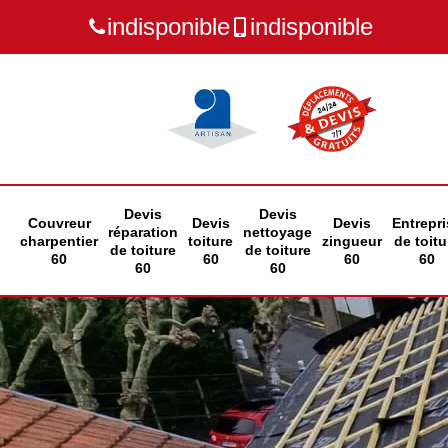
indisponible
indisponible
Devis
Devis
Couvreur
Devis
Devis
Entrepri
réparation
nettoyage
charpentier
toiture
zingueur
de toitu
de toiture
de toiture
60
60
60
60
60
60