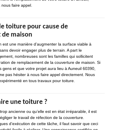
 nous faire appel.
 toiture pour cause de
 de maison
est une manière d’augmenter la surface viable à
t sans devoir engager plus de terrain. A part le
ment, nombreuses sont les familles qui sollicitent
ration de remplacement de la couverture de maison. Si
es gens et que votre projet aura lieu à Auneuil 60390,
ne pas hésiter à nous faire appel directement. Nous
périmenté en tous travaux pour toiture.
re une toiture ?
rop ancienne ou qu’elle est en état irréparable, il est
gliger le travail de réfection de la couverture.
ues d’exécution de cette tâche, il faut savoir que ceci
ctivité facile à réaliser. Une connaissance certifiée en