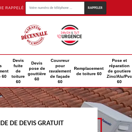
RE RAPPELÉ
Devis
Couvreur
Pose et
Devis
s
fuite
pour
réparation
pose de
Remplacement
ment
de
ravalement
de goutiere
gouttière
de toiture 60
e 60
toiture
de façade
Zinc/Alu/Pvc
60
60
60
60
E DE DEVIS GRATUIT