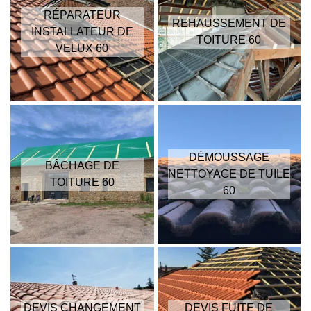
RÉPARATEUR
REHAUSSEMENT DE
INSTALLATEUR DE
TOITURE 60
VELUX 60
DÉMOUSSAGE
BÂCHAGE DE
NETTOYAGE DE TUILE
TOITURE 60
60
DEVIS CHANGEMENT
DEVIS FUITE DE