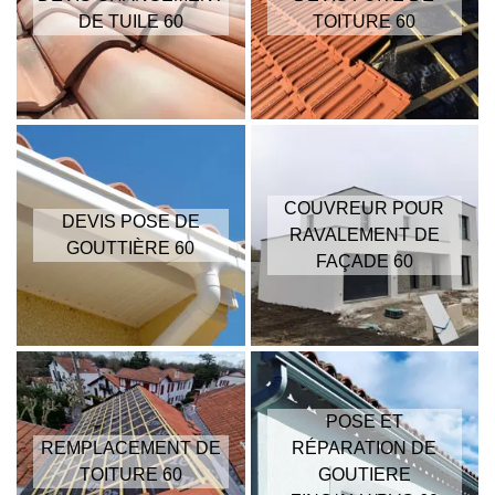
DE TUILE 60
TOITURE 60
COUVREUR POUR
DEVIS POSE DE
RAVALEMENT DE
GOUTTIÈRE 60
FAÇADE 60
POSE ET
REMPLACEMENT DE
RÉPARATION DE
TOITURE 60
GOUTIERE