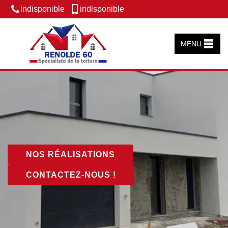
indisponible
indisponible
MENU
NOS RÉALISATIONS
CONTACTEZ-NOUS !