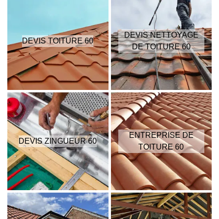
DEVIS NETTOYAGE
DEVIS TOITURE 60
DE TOITURE 60
ENTREPRISE DE
DEVIS ZINGUEUR 60
TOITURE 60