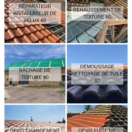
RÉPARATEUR
REHAUSSEMENT DE
INSTALLATEUR DE
TOITURE 60
VELUX 60
DÉMOUSSAGE
BÂCHAGE DE
NETTOYAGE DE TUILE
TOITURE 60
60
DEVIS CHANGEMENT
DEVIS FUITE DE