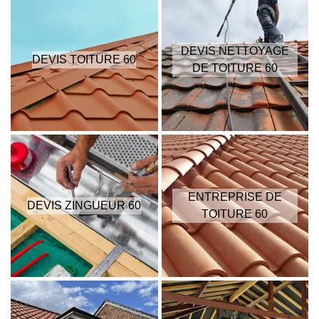
DEVIS NETTOYAGE
DEVIS TOITURE 60
DE TOITURE 60
ENTREPRISE DE
DEVIS ZINGUEUR 60
TOITURE 60