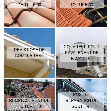
DE TUILE 60
TOITURE 60
COUVREUR POUR
DEVIS POSE DE
RAVALEMENT DE
GOUTTIÈRE 60
FAÇADE 60
POSE ET
REMPLACEMENT DE
RÉPARATION DE
TOITURE 60
GOUTIERE