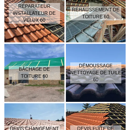
RÉPARATEUR
REHAUSSEMENT DE
INSTALLATEUR DE
TOITURE 60
VELUX 60
DÉMOUSSAGE
BÂCHAGE DE
NETTOYAGE DE TUILE
TOITURE 60
60
DEVIS CHANGEMENT
DEVIS FUITE DE