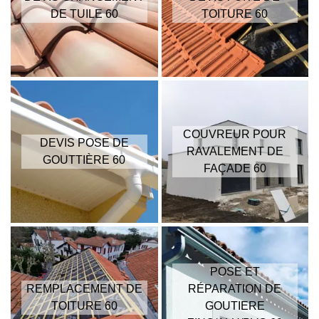
DE TUILE 60
TOITURE 60
COUVREUR POUR
DEVIS POSE DE
RAVALEMENT DE
GOUTTIÈRE 60
FAÇADE 60
POSE ET
REMPLACEMENT DE
RÉPARATION DE
TOITURE 60
GOUTIERE