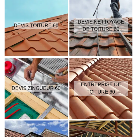
DEVIS NETTOYAGE
DEVIS TOITURE 60
DE TOITURE 60
ENTREPRISE DE
DEVIS ZINGUEUR 60
TOITURE 60