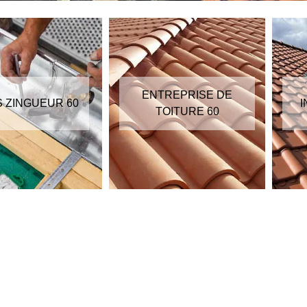
ENTREPRISE DE
S ZINGUEUR 60
I
TOITURE 60