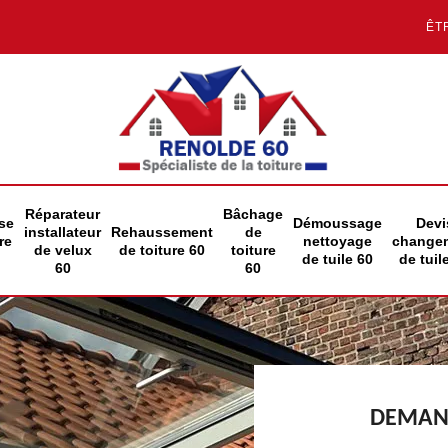
ÊT
Réparateur
Bâchage
se
Démoussage
Devi
installateur
Rehaussement
de
re
nettoyage
change
de velux
de toiture 60
toiture
de tuile 60
de tuil
60
60
DEMAND