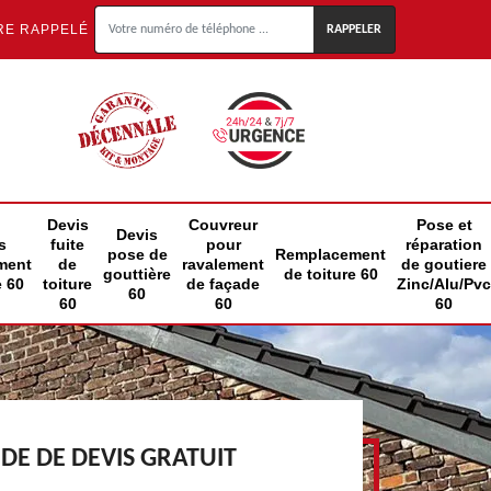
RE RAPPELÉ
Devis
Couvreur
Pose et
Devis
s
fuite
pour
réparation
pose de
Remplacement
ment
de
ravalement
de goutiere
gouttière
de toiture 60
e 60
toiture
de façade
Zinc/Alu/Pvc
60
60
60
60
E DE DEVIS GRATUIT