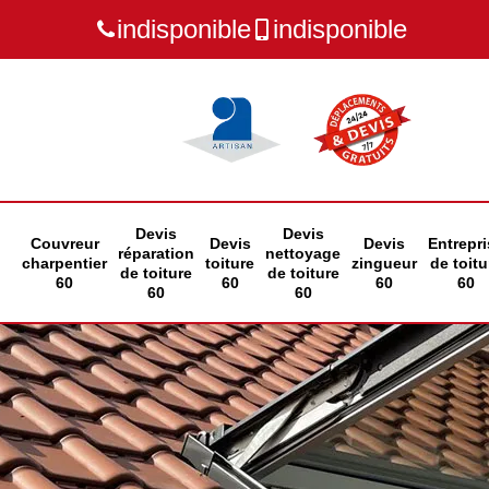
indisponible
indisponible
Devis
Devis
Couvreur
Devis
Devis
Entrepri
réparation
nettoyage
charpentier
toiture
zingueur
de toitu
de toiture
de toiture
60
60
60
60
60
60