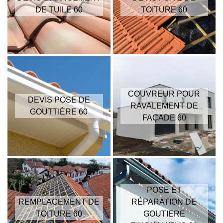
DE TUILE 60
TOITURE 60
COUVREUR POUR
DEVIS POSE DE
RAVALEMENT DE
GOUTTIÈRE 60
FAÇADE 60
POSE ET
REMPLACEMENT DE
RÉPARATION DE
TOITURE 60
GOUTIERE