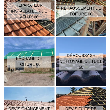
RÉPARATEUR
REHAUSSEMENT DE
INSTALLATEUR DE
TOITURE 60
VELUX 60
DÉMOUSSAGE
BÂCHAGE DE
NETTOYAGE DE TUILE
TOITURE 60
60
DEVIS CHANGEMENT
DEVIS FUITE DE