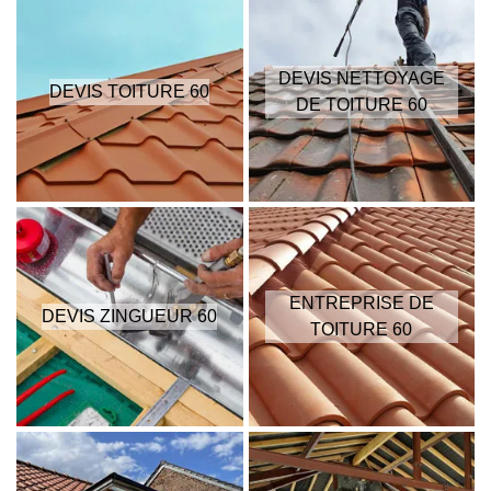
DEVIS NETTOYAGE
DEVIS TOITURE 60
DE TOITURE 60
ENTREPRISE DE
DEVIS ZINGUEUR 60
TOITURE 60