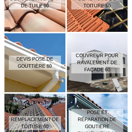
DE TUILE 60
TOITURE 60
COUVREUR POUR
DEVIS POSE DE
RAVALEMENT DE
GOUTTIÈRE 60
FAÇADE 60
POSE ET
REMPLACEMENT DE
RÉPARATION DE
TOITURE 60
GOUTIERE