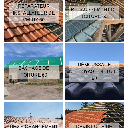
RÉPARATEUR
REHAUSSEMENT DE
INSTALLATEUR DE
TOITURE 60
VELUX 60
DÉMOUSSAGE
BÂCHAGE DE
NETTOYAGE DE TUILE
TOITURE 60
60
DEVIS CHANGEMENT
DEVIS FUITE DE