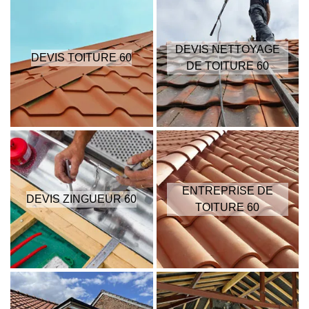
DEVIS NETTOYAGE
DEVIS TOITURE 60
DE TOITURE 60
ENTREPRISE DE
DEVIS ZINGUEUR 60
TOITURE 60