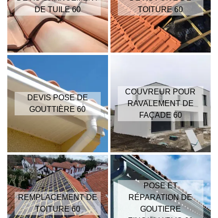
DE TUILE 60
TOITURE 60
COUVREUR POUR
DEVIS POSE DE
RAVALEMENT DE
GOUTTIÈRE 60
FAÇADE 60
POSE ET
REMPLACEMENT DE
RÉPARATION DE
TOITURE 60
GOUTIERE