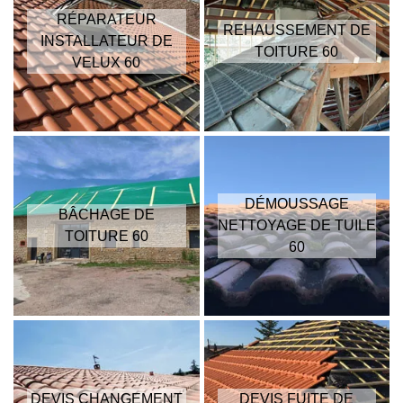
RÉPARATEUR
REHAUSSEMENT DE
INSTALLATEUR DE
TOITURE 60
VELUX 60
DÉMOUSSAGE
BÂCHAGE DE
NETTOYAGE DE TUILE
TOITURE 60
60
DEVIS CHANGEMENT
DEVIS FUITE DE