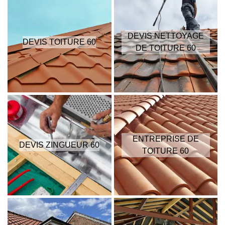
DEVIS NETTOYAGE
DEVIS TOITURE 60
DE TOITURE 60
ENTREPRISE DE
DEVIS ZINGUEUR 60
TOITURE 60