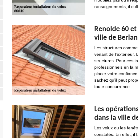
n'oubliez pas qu'il re
renseignements, il suff
Renolde 60 et 
ville de Berla
Les structures comme l
venant de l'extérieur. 
structures. Pour ces int
professionnels en la 
placer votre confiance
sachez qu'il peut propo
toute concurrence.
Les opérations
dans la ville 
Les velux ou les fenêt
constatés. En effet, il