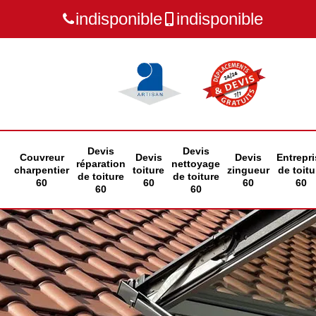
indisponible
indisponible
Devis
Devis
Couvreur
Devis
Devis
Entrepri
réparation
nettoyage
charpentier
toiture
zingueur
de toitu
de toiture
de toiture
60
60
60
60
60
60