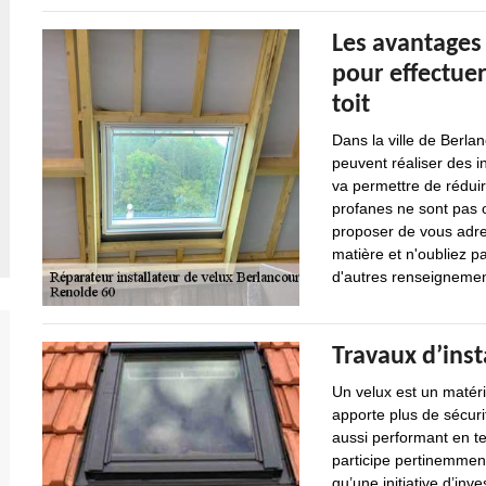
Les avantages 
pour effectuer
toit
Dans la ville de Berla
peuvent réaliser des i
va permettre de rédui
profanes ne sont pas o
proposer de vous adre
matière et n'oubliez p
d'autres renseignement
Travaux d’inst
Un velux est un matérie
apporte plus de sécurit
aussi performant en te
participe pertinemment
qu’une initiative d’inv