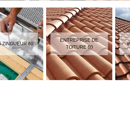
ENTREPRISE DE
S ZINGUEUR 60
I
TOITURE 60