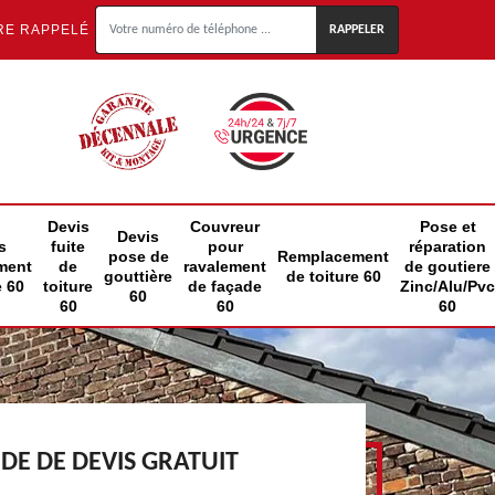
RE RAPPELÉ
Devis
Couvreur
Pose et
Devis
s
fuite
pour
réparation
pose de
Remplacement
ment
de
ravalement
de goutiere
gouttière
de toiture 60
e 60
toiture
de façade
Zinc/Alu/Pvc
60
60
60
60
E DE DEVIS GRATUIT