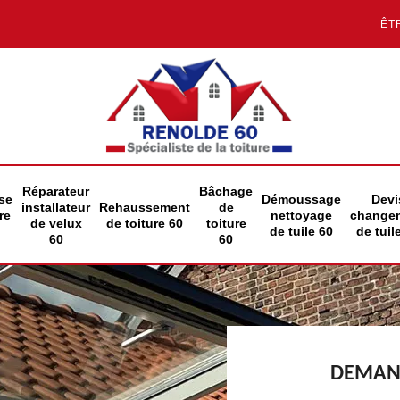
ÊT
Réparateur
Bâchage
se
Démoussage
Devi
installateur
Rehaussement
de
re
nettoyage
change
de velux
de toiture 60
toiture
de tuile 60
de tuil
60
60
DEMAND