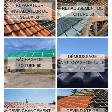
RÉPARATEUR
REHAUSSEMENT DE
INSTALLATEUR DE
TOITURE 60
VELUX 60
DÉMOUSSAGE
BÂCHAGE DE
NETTOYAGE DE TUILE
TOITURE 60
60
DEVIS CHANGEMENT
DEVIS FUITE DE