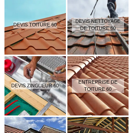
DEVIS NETTOYAGE
DEVIS TOITURE 60
DE TOITURE 60
ENTREPRISE DE
DEVIS ZINGUEUR 60
TOITURE 60