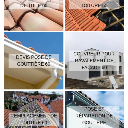
DE TUILE 60
TOITURE 60
COUVREUR POUR
DEVIS POSE DE
RAVALEMENT DE
GOUTTIÈRE 60
FAÇADE 60
POSE ET
REMPLACEMENT DE
RÉPARATION DE
TOITURE 60
GOUTIERE