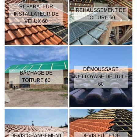
RÉPARATEUR
REHAUSSEMENT DE
INSTALLATEUR DE
TOITURE 60
VELUX 60
DÉMOUSSAGE
BÂCHAGE DE
NETTOYAGE DE TUILE
TOITURE 60
60
DEVIS CHANGEMENT
DEVIS FUITE DE