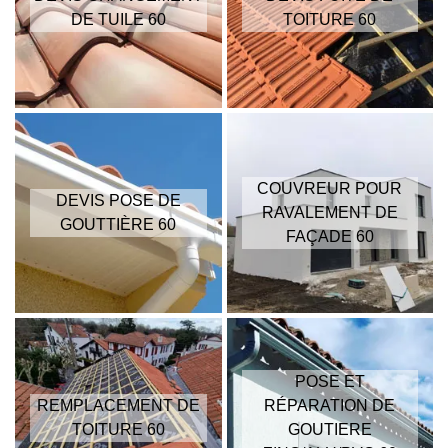
DE TUILE 60
TOITURE 60
COUVREUR POUR
DEVIS POSE DE
RAVALEMENT DE
GOUTTIÈRE 60
FAÇADE 60
POSE ET
REMPLACEMENT DE
RÉPARATION DE
TOITURE 60
GOUTIERE