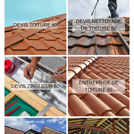
DEVIS NETTOYAGE
DEVIS TOITURE 60
DE TOITURE 60
ENTREPRISE DE
DEVIS ZINGUEUR 60
TOITURE 60