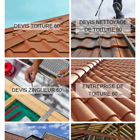
DEVIS NETTOYAGE
DEVIS TOITURE 60
DE TOITURE 60
ENTREPRISE DE
DEVIS ZINGUEUR 60
TOITURE 60