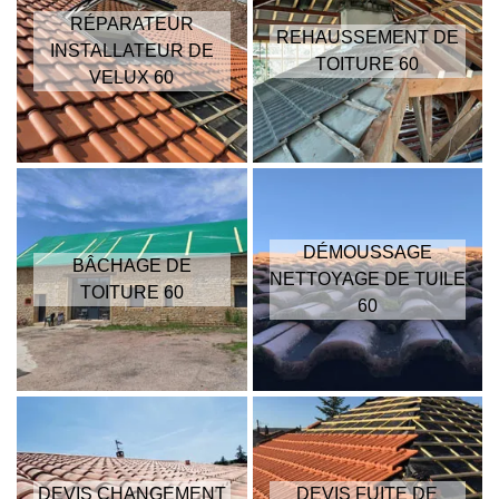
RÉPARATEUR
REHAUSSEMENT DE
INSTALLATEUR DE
TOITURE 60
VELUX 60
DÉMOUSSAGE
BÂCHAGE DE
NETTOYAGE DE TUILE
TOITURE 60
60
DEVIS CHANGEMENT
DEVIS FUITE DE