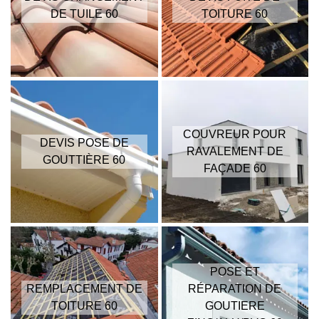
DE TUILE 60
TOITURE 60
COUVREUR POUR
DEVIS POSE DE
RAVALEMENT DE
GOUTTIÈRE 60
FAÇADE 60
POSE ET
REMPLACEMENT DE
RÉPARATION DE
TOITURE 60
GOUTIERE