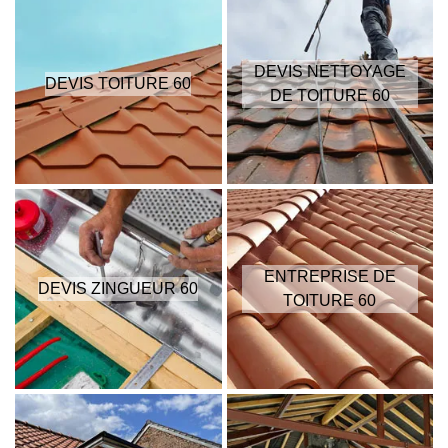
DEVIS NETTOYAGE
DEVIS TOITURE 60
DE TOITURE 60
ENTREPRISE DE
DEVIS ZINGUEUR 60
TOITURE 60