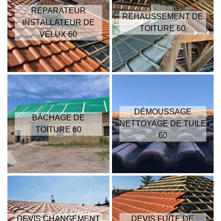
RÉPARATEUR
REHAUSSEMENT DE
INSTALLATEUR DE
TOITURE 60
VELUX 60
DÉMOUSSAGE
BÂCHAGE DE
NETTOYAGE DE TUILE
TOITURE 60
60
DEVIS CHANGEMENT
DEVIS FUITE DE