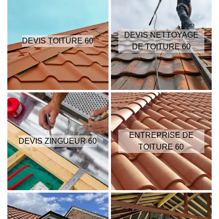
DEVIS NETTOYAGE
DEVIS TOITURE 60
DE TOITURE 60
ENTREPRISE DE
DEVIS ZINGUEUR 60
TOITURE 60