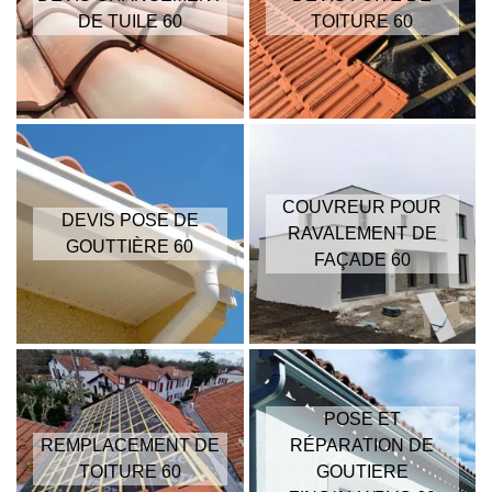
DE TUILE 60
TOITURE 60
COUVREUR POUR
DEVIS POSE DE
RAVALEMENT DE
GOUTTIÈRE 60
FAÇADE 60
POSE ET
REMPLACEMENT DE
RÉPARATION DE
TOITURE 60
GOUTIERE