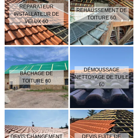
RÉPARATEUR
REHAUSSEMENT DE
INSTALLATEUR DE
TOITURE 60
VELUX 60
DÉMOUSSAGE
BÂCHAGE DE
NETTOYAGE DE TUILE
TOITURE 60
60
DEVIS CHANGEMENT
DEVIS FUITE DE