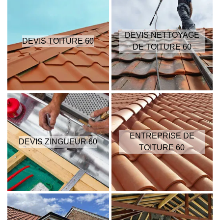
DEVIS NETTOYAGE
DEVIS TOITURE 60
DE TOITURE 60
ENTREPRISE DE
DEVIS ZINGUEUR 60
TOITURE 60