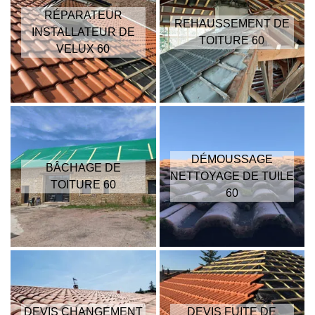
RÉPARATEUR
REHAUSSEMENT DE
INSTALLATEUR DE
TOITURE 60
VELUX 60
DÉMOUSSAGE
BÂCHAGE DE
NETTOYAGE DE TUILE
TOITURE 60
60
DEVIS CHANGEMENT
DEVIS FUITE DE