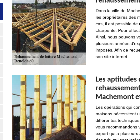
rehaussement
Dans la ville de Mach
les propriétaires des
cas, il est possible d
charpente. Pour effect
Ainsi, nous pouvons vo
plusieurs années d'exp
imposés. Afin de recuei
son site internet.
Les aptitudes 
rehaussement d
Machemont et
Les opérations qui con
maisons nécessitent u
différentes techniques.
vous recommandons viv
expert qui a plusieurs