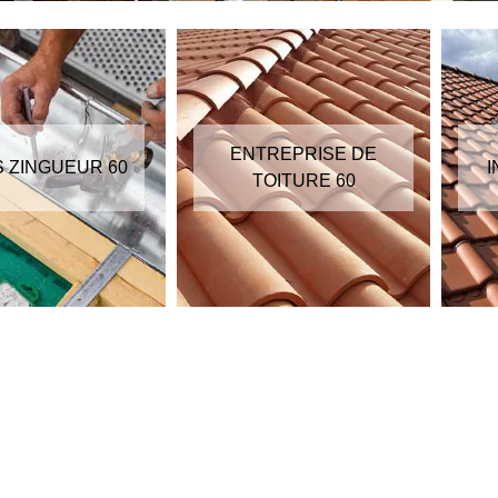
ENTREPRISE DE
S ZINGUEUR 60
I
TOITURE 60