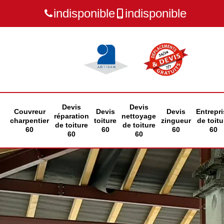
indisponible
indisponible
Devis
Devis
Couvreur
Devis
Devis
Entrepri
réparation
nettoyage
charpentier
toiture
zingueur
de toitu
de toiture
de toiture
60
60
60
60
60
60