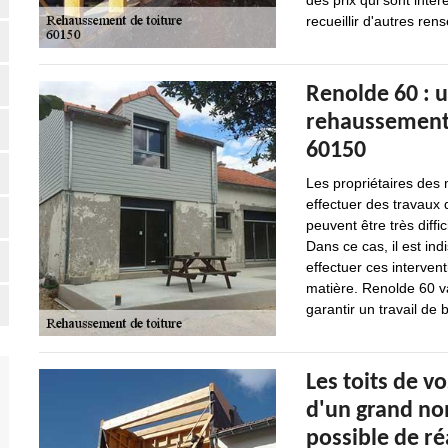
des prix qui sont int
recueillir d'autres rens
Renolde 60 : 
rehaussements
60150
Les propriétaires des
effectuer des travaux 
peuvent être très diffic
Dans ce cas, il est in
effectuer ces intervent
matière. Renolde 60 va
garantir un travail de 
Les toits de v
d'un grand nom
possible de r