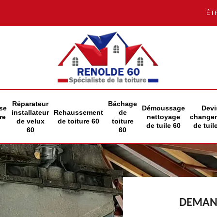
ÊT
Réparateur
Bâchage
se
Démoussage
Devi
installateur
Rehaussement
de
re
nettoyage
change
de velux
de toiture 60
toiture
de tuile 60
de tuil
60
60
DEMAND