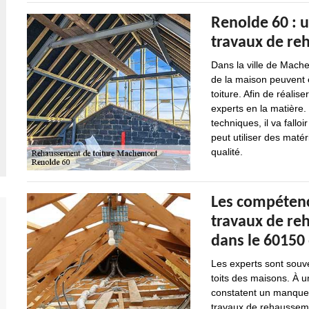
Renolde 60 : u
travaux de re
Dans la ville de Mach
de la maison peuvent 
toiture. Afin de réalis
experts en la matière.
techniques, il va fall
peut utiliser des matér
qualité.
Les compétenc
travaux de re
dans le 60150 
Les experts sont souve
toits des maisons. À u
constatent un manque d
travaux de rehausseme