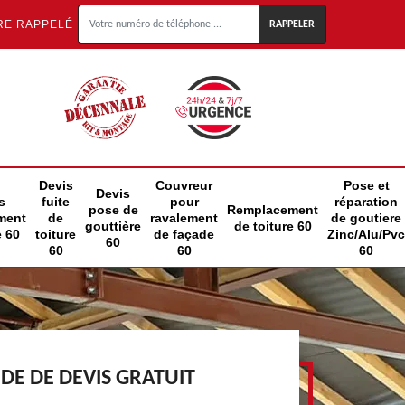
RE RAPPELÉ
Devis
Couvreur
Pose et
Devis
s
fuite
pour
réparation
pose de
Remplacement
ment
de
ravalement
de goutiere
gouttière
de toiture 60
e 60
toiture
de façade
Zinc/Alu/Pvc
60
60
60
60
E DE DEVIS GRATUIT