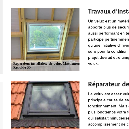
Travaux d’inst
Un velux est un matérie
apporte plus de sécurit
aussi performant en te
participe pertinemment
qu’une initiative d’inv
sûre pour la condition 
projet devrait être un
velux.
Réparateur d
Le velux est assez vul
principale cause de s
fonctionnement. Mais en
plus longtemps votre fe
qui satisfait minutieus
accomplissement de cet