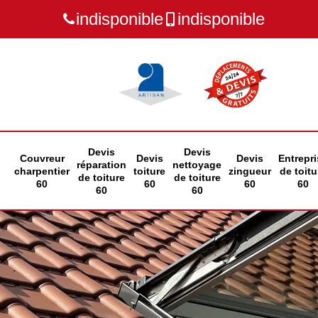
indisponible
indisponible
Devis
Devis
Couvreur
Devis
Devis
Entrepri
réparation
nettoyage
charpentier
toiture
zingueur
de toitu
de toiture
de toiture
60
60
60
60
60
60