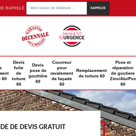
RE RAPPELÉ
Devis
Couvreur
Pose et
Devis
s
fuite
pour
réparation
pose de
Remplacement
ment
de
ravalement
de goutiere
gouttière
de toiture 60
e 60
toiture
de façade
Zinc/Alu/Pvc
60
60
60
60
E DE DEVIS GRATUIT