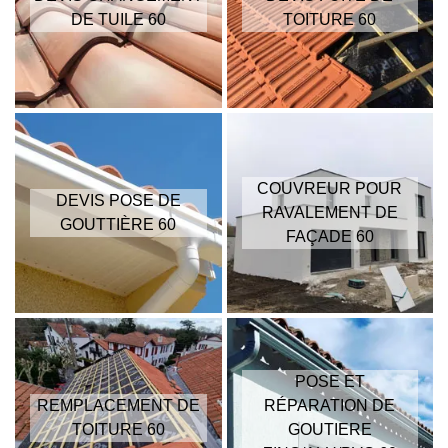
DE TUILE 60
TOITURE 60
COUVREUR POUR
DEVIS POSE DE
RAVALEMENT DE
GOUTTIÈRE 60
FAÇADE 60
POSE ET
REMPLACEMENT DE
RÉPARATION DE
TOITURE 60
GOUTIERE