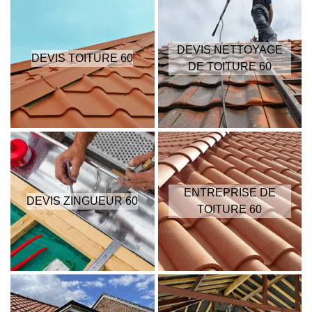
DEVIS NETTOYAGE
DEVIS TOITURE 60
DE TOITURE 60
ENTREPRISE DE
DEVIS ZINGUEUR 60
TOITURE 60