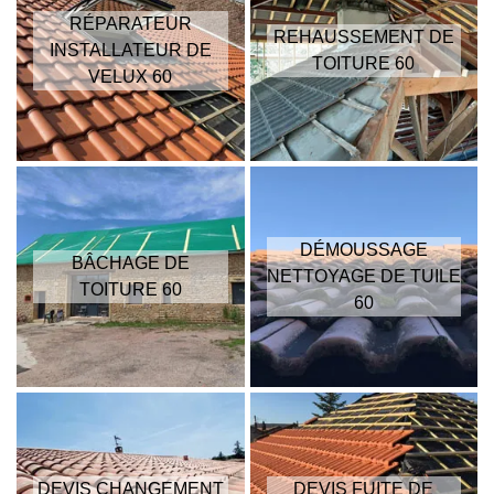
RÉPARATEUR
REHAUSSEMENT DE
INSTALLATEUR DE
TOITURE 60
VELUX 60
DÉMOUSSAGE
BÂCHAGE DE
NETTOYAGE DE TUILE
TOITURE 60
60
DEVIS CHANGEMENT
DEVIS FUITE DE