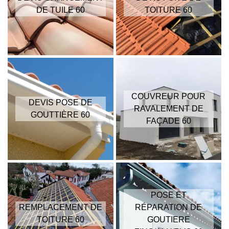
DE TUILE 60
TOITURE 60
COUVREUR POUR
DEVIS POSE DE
RAVALEMENT DE
GOUTTIÈRE 60
FAÇADE 60
POSE ET
REMPLACEMENT DE
RÉPARATION DE
TOITURE 60
GOUTIERE