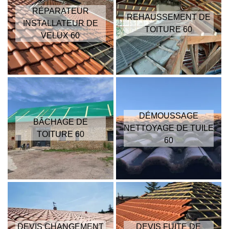
RÉPARATEUR
REHAUSSEMENT DE
INSTALLATEUR DE
TOITURE 60
VELUX 60
DÉMOUSSAGE
BÂCHAGE DE
NETTOYAGE DE TUILE
TOITURE 60
60
DEVIS CHANGEMENT
DEVIS FUITE DE