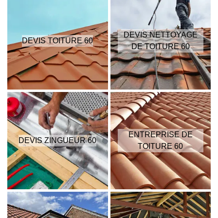
DEVIS NETTOYAGE
DEVIS TOITURE 60
DE TOITURE 60
ENTREPRISE DE
DEVIS ZINGUEUR 60
TOITURE 60