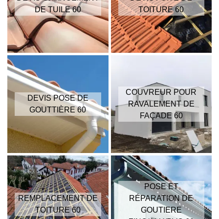
DE TUILE 60
TOITURE 60
COUVREUR POUR
DEVIS POSE DE
RAVALEMENT DE
GOUTTIÈRE 60
FAÇADE 60
POSE ET
REMPLACEMENT DE
RÉPARATION DE
TOITURE 60
GOUTIERE