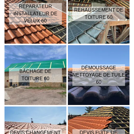
RÉPARATEUR
REHAUSSEMENT DE
INSTALLATEUR DE
TOITURE 60
VELUX 60
DÉMOUSSAGE
BÂCHAGE DE
NETTOYAGE DE TUILE
TOITURE 60
60
DEVIS CHANGEMENT
DEVIS FUITE DE