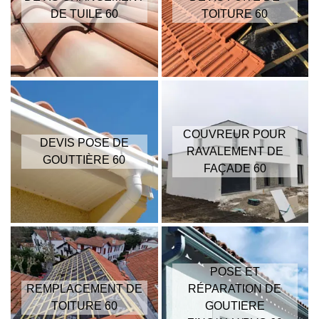
DE TUILE 60
TOITURE 60
COUVREUR POUR
DEVIS POSE DE
RAVALEMENT DE
GOUTTIÈRE 60
FAÇADE 60
POSE ET
REMPLACEMENT DE
RÉPARATION DE
TOITURE 60
GOUTIERE