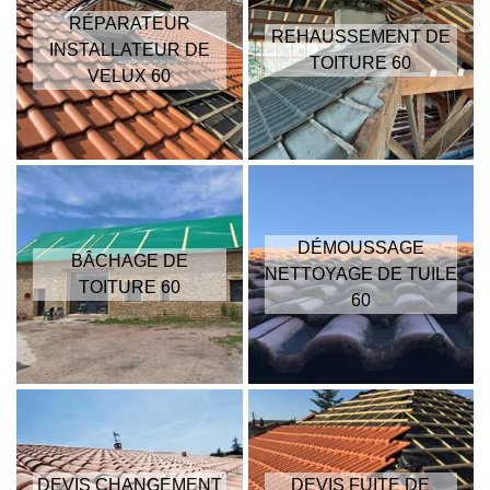
RÉPARATEUR
REHAUSSEMENT DE
INSTALLATEUR DE
TOITURE 60
VELUX 60
DÉMOUSSAGE
BÂCHAGE DE
NETTOYAGE DE TUILE
TOITURE 60
60
DEVIS CHANGEMENT
DEVIS FUITE DE