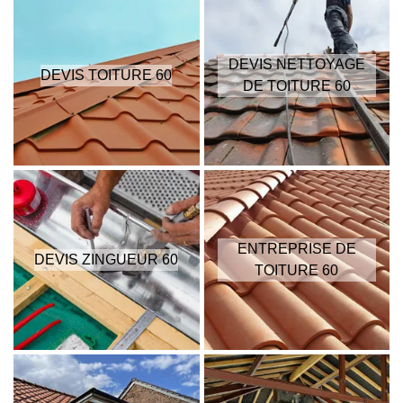
DEVIS NETTOYAGE
DEVIS TOITURE 60
DE TOITURE 60
ENTREPRISE DE
DEVIS ZINGUEUR 60
TOITURE 60