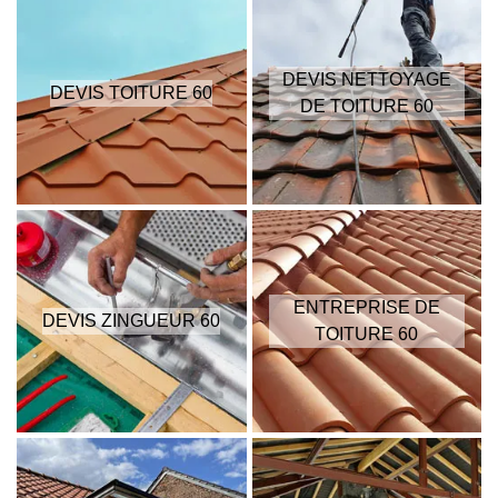
DEVIS NETTOYAGE
DEVIS TOITURE 60
DE TOITURE 60
ENTREPRISE DE
DEVIS ZINGUEUR 60
TOITURE 60