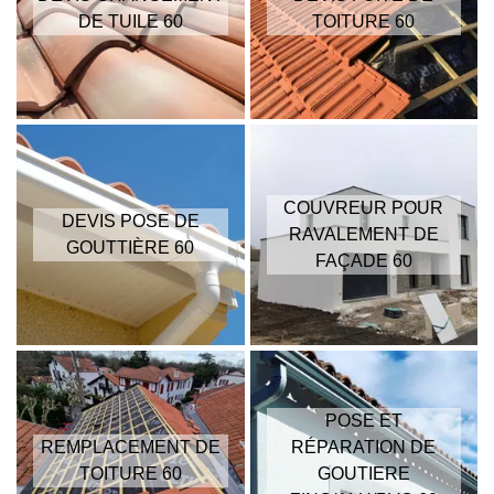
DE TUILE 60
TOITURE 60
COUVREUR POUR
DEVIS POSE DE
RAVALEMENT DE
GOUTTIÈRE 60
FAÇADE 60
POSE ET
REMPLACEMENT DE
RÉPARATION DE
TOITURE 60
GOUTIERE