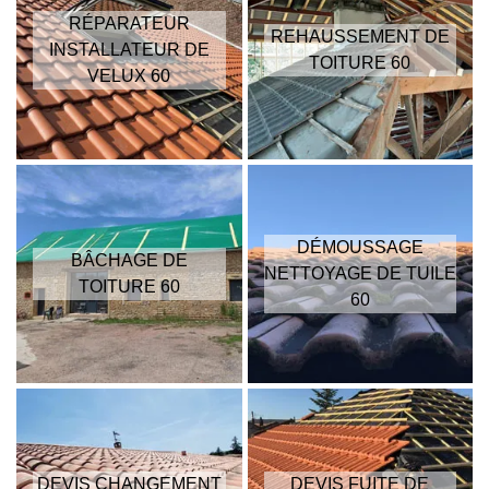
RÉPARATEUR
REHAUSSEMENT DE
INSTALLATEUR DE
TOITURE 60
VELUX 60
DÉMOUSSAGE
BÂCHAGE DE
NETTOYAGE DE TUILE
TOITURE 60
60
DEVIS CHANGEMENT
DEVIS FUITE DE