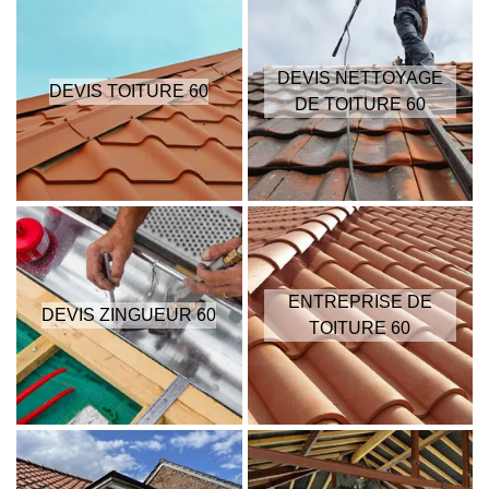
DEVIS NETTOYAGE
DEVIS TOITURE 60
DE TOITURE 60
ENTREPRISE DE
DEVIS ZINGUEUR 60
TOITURE 60