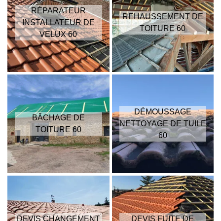
RÉPARATEUR
REHAUSSEMENT DE
INSTALLATEUR DE
TOITURE 60
VELUX 60
DÉMOUSSAGE
BÂCHAGE DE
NETTOYAGE DE TUILE
TOITURE 60
60
DEVIS CHANGEMENT
DEVIS FUITE DE