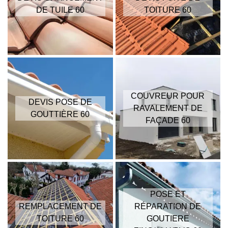
DE TUILE 60
TOITURE 60
COUVREUR POUR
DEVIS POSE DE
RAVALEMENT DE
GOUTTIÈRE 60
FAÇADE 60
POSE ET
REMPLACEMENT DE
RÉPARATION DE
TOITURE 60
GOUTIERE