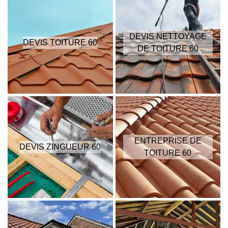
DEVIS NETTOYAGE
DEVIS TOITURE 60
DE TOITURE 60
ENTREPRISE DE
DEVIS ZINGUEUR 60
TOITURE 60