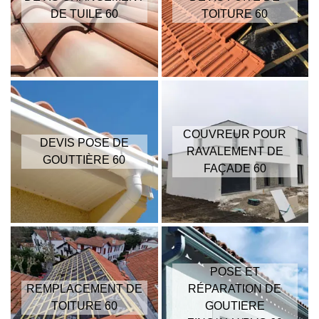
DE TUILE 60
TOITURE 60
COUVREUR POUR
DEVIS POSE DE
RAVALEMENT DE
GOUTTIÈRE 60
FAÇADE 60
POSE ET
REMPLACEMENT DE
RÉPARATION DE
TOITURE 60
GOUTIERE