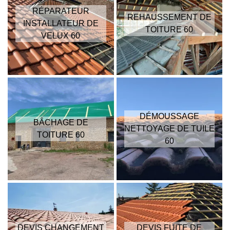
RÉPARATEUR
REHAUSSEMENT DE
INSTALLATEUR DE
TOITURE 60
VELUX 60
DÉMOUSSAGE
BÂCHAGE DE
NETTOYAGE DE TUILE
TOITURE 60
60
DEVIS CHANGEMENT
DEVIS FUITE DE