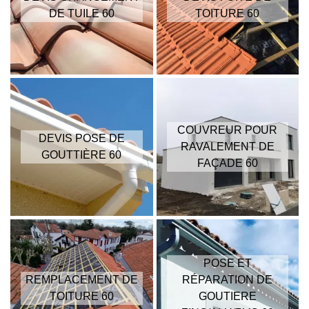
DE TUILE 60
TOITURE 60
COUVREUR POUR
DEVIS POSE DE
RAVALEMENT DE
GOUTTIÈRE 60
FAÇADE 60
POSE ET
REMPLACEMENT DE
RÉPARATION DE
TOITURE 60
GOUTIERE