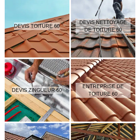
DEVIS NETTOYAGE
DEVIS TOITURE 60
DE TOITURE 60
ENTREPRISE DE
DEVIS ZINGUEUR 60
TOITURE 60