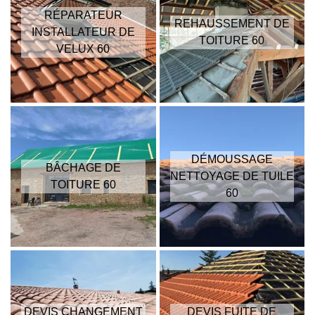
RÉPARATEUR
REHAUSSEMENT DE
INSTALLATEUR DE
TOITURE 60
VELUX 60
DÉMOUSSAGE
BÂCHAGE DE
NETTOYAGE DE TUILE
TOITURE 60
60
DEVIS CHANGEMENT
DEVIS FUITE DE