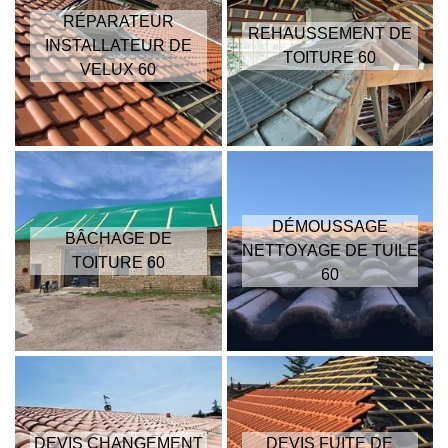
RÉPARATEUR
REHAUSSEMENT DE
INSTALLATEUR DE
TOITURE 60
VELUX 60
DÉMOUSSAGE
BÂCHAGE DE
NETTOYAGE DE TUILE
TOITURE 60
60
DEVIS CHANGEMENT
DEVIS FUITE DE