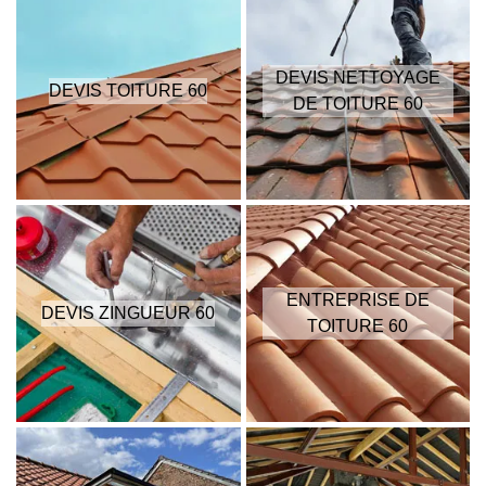
DEVIS NETTOYAGE
DEVIS TOITURE 60
DE TOITURE 60
ENTREPRISE DE
DEVIS ZINGUEUR 60
TOITURE 60