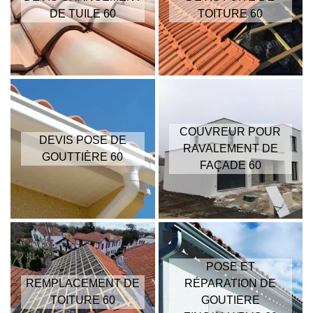
DE TUILE 60
TOITURE 60
COUVREUR POUR
DEVIS POSE DE
RAVALEMENT DE
GOUTTIÈRE 60
FAÇADE 60
POSE ET
REMPLACEMENT DE
RÉPARATION DE
TOITURE 60
GOUTIERE