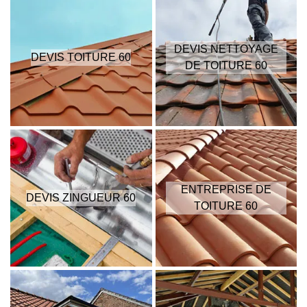
DEVIS NETTOYAGE
DEVIS TOITURE 60
DE TOITURE 60
ENTREPRISE DE
DEVIS ZINGUEUR 60
TOITURE 60