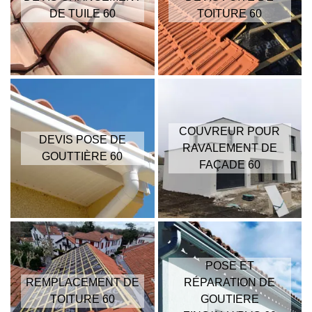
DE TUILE 60
TOITURE 60
COUVREUR POUR
DEVIS POSE DE
RAVALEMENT DE
GOUTTIÈRE 60
FAÇADE 60
POSE ET
REMPLACEMENT DE
RÉPARATION DE
TOITURE 60
GOUTIERE