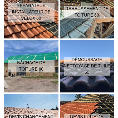
RÉPARATEUR
REHAUSSEMENT DE
INSTALLATEUR DE
TOITURE 60
VELUX 60
DÉMOUSSAGE
BÂCHAGE DE
NETTOYAGE DE TUILE
TOITURE 60
60
DEVIS CHANGEMENT
DEVIS FUITE DE