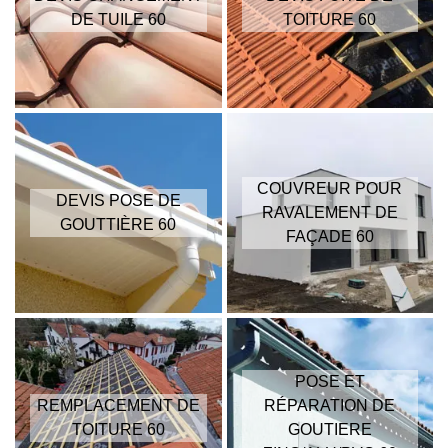
DE TUILE 60
TOITURE 60
COUVREUR POUR
DEVIS POSE DE
RAVALEMENT DE
GOUTTIÈRE 60
FAÇADE 60
POSE ET
REMPLACEMENT DE
RÉPARATION DE
TOITURE 60
GOUTIERE