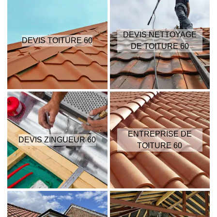
DEVIS NETTOYAGE
DEVIS TOITURE 60
DE TOITURE 60
ENTREPRISE DE
DEVIS ZINGUEUR 60
TOITURE 60