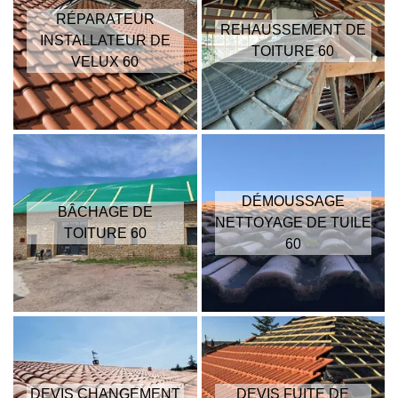
RÉPARATEUR
REHAUSSEMENT DE
INSTALLATEUR DE
TOITURE 60
VELUX 60
DÉMOUSSAGE
BÂCHAGE DE
NETTOYAGE DE TUILE
TOITURE 60
60
DEVIS CHANGEMENT
DEVIS FUITE DE