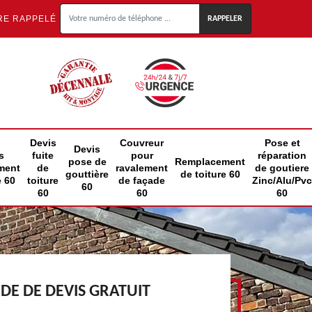
RE RAPPELÉ
Devis
Couvreur
Pose et
Devis
s
fuite
pour
réparation
pose de
Remplacement
ment
de
ravalement
de goutiere
gouttière
de toiture 60
e 60
toiture
de façade
Zinc/Alu/Pvc
60
60
60
60
E DE DEVIS GRATUIT