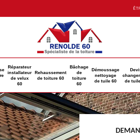
ÊT
Réparateur
Bâchage
se
Démoussage
Devi
installateur
Rehaussement
de
re
nettoyage
change
de velux
de toiture 60
toiture
de tuile 60
de tuil
60
60
DEMAND