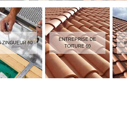
ENTREPRISE DE
S ZINGUEUR 60
I
TOITURE 60