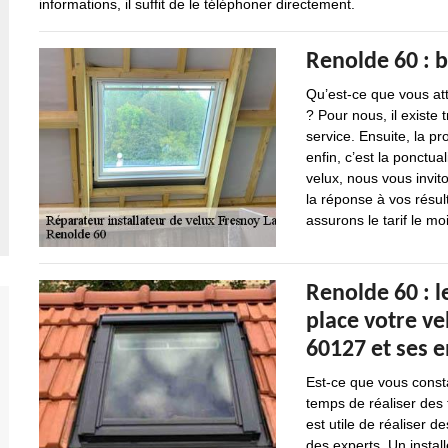
informations, il suffit de le téléphoner directement.
Renolde 60 : b
Qu’est-ce que vous att
? Pour nous, il existe 
service. Ensuite, la pr
enfin, c’est la ponctua
velux, nous vous invit
la réponse à vos résult
assurons le tarif le mo
Renolde 60 : l
place votre ve
60127 et ses 
Est-ce que vous const
temps de réaliser des t
est utile de réaliser d
des experts. Un instal