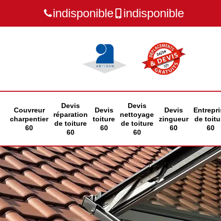
indisponible
indisponible
Devis
Devis
Couvreur
Devis
Devis
Entrepri
réparation
nettoyage
charpentier
toiture
zingueur
de toitu
de toiture
de toiture
60
60
60
60
60
60