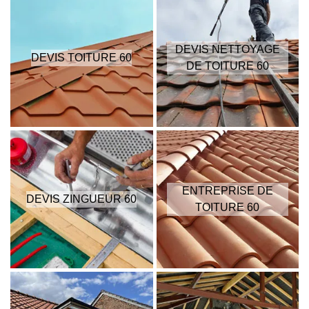
DEVIS NETTOYAGE
DEVIS TOITURE 60
DE TOITURE 60
ENTREPRISE DE
DEVIS ZINGUEUR 60
TOITURE 60