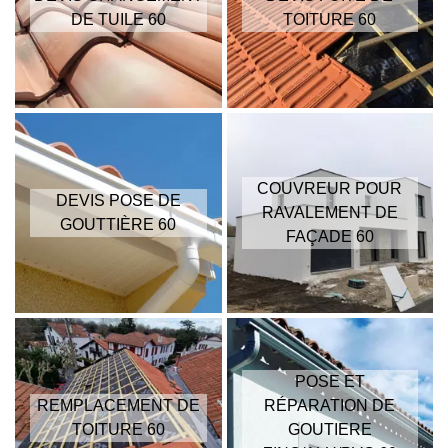
DE TUILE 60
TOITURE 60
COUVREUR POUR
DEVIS POSE DE
RAVALEMENT DE
GOUTTIÈRE 60
FAÇADE 60
POSE ET
REMPLACEMENT DE
RÉPARATION DE
TOITURE 60
GOUTIERE