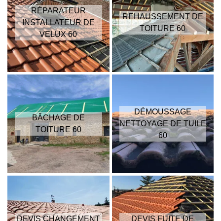
RÉPARATEUR
REHAUSSEMENT DE
INSTALLATEUR DE
TOITURE 60
VELUX 60
DÉMOUSSAGE
BÂCHAGE DE
NETTOYAGE DE TUILE
TOITURE 60
60
DEVIS CHANGEMENT
DEVIS FUITE DE