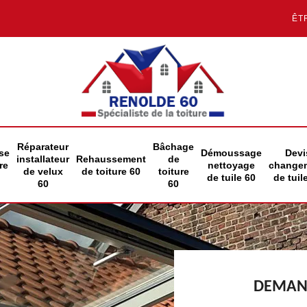
ÊT
Réparateur
Bâchage
se
Démoussage
Devi
installateur
Rehaussement
de
re
nettoyage
change
de velux
de toiture 60
toiture
de tuile 60
de tuil
60
60
DEMAND