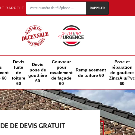
RE RAPPELÉ
Devis
Couvreur
Pose et
Devis
s
fuite
pour
réparation
pose de
Remplacement
ment
de
ravalement
de goutiere
gouttière
de toiture 60
e 60
toiture
de façade
Zinc/Alu/Pvc
60
60
60
60
E DE DEVIS GRATUIT