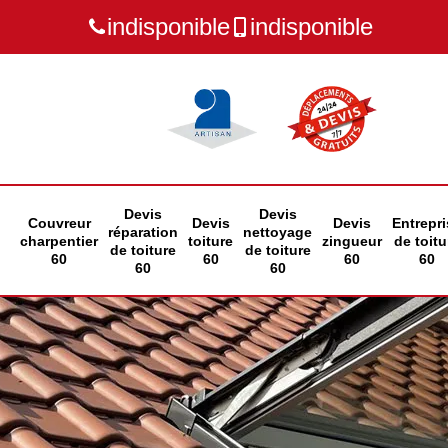
indisponible
indisponible
Devis
Devis
Couvreur
Devis
Devis
Entrepri
réparation
nettoyage
charpentier
toiture
zingueur
de toitu
de toiture
de toiture
60
60
60
60
60
60