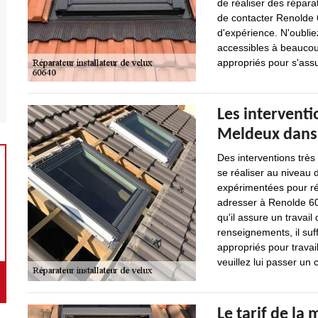
de réaliser des réparat
de contacter Renolde 6
d'expérience. N'oubliez
accessibles à beaucoup
appropriés pour s'assu
Les interventi
Meldeux dans 
Des interventions trè
se réaliser au niveau d
expérimentées pour ré
adresser à Renolde 60
qu'il assure un travail
renseignements, il suffi
appropriés pour travai
veuillez lui passer un c
Le tarif de la 