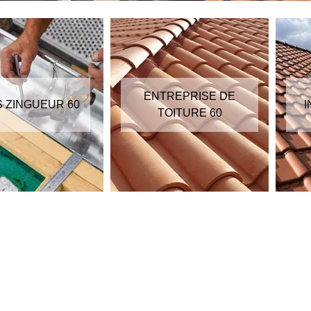
ENTREPRISE DE
S ZINGUEUR 60
I
TOITURE 60