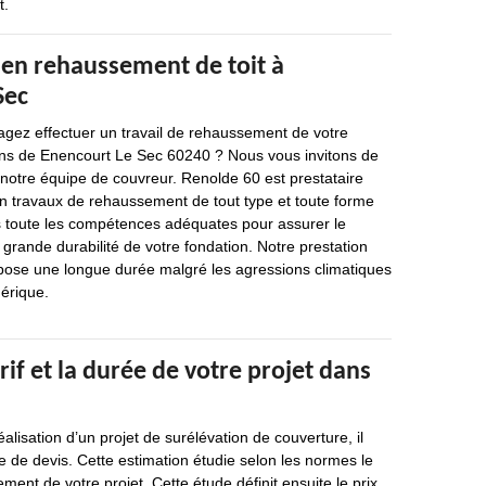
t.
 en rehaussement de toit à
Sec
agez effectuer un travail de rehaussement de votre
rons de Enencourt Le Sec 60240 ? Nous vous invitons de
notre équipe de couvreur. Renolde 60 est prestataire
en travaux de rehaussement de tout type et toute forme
s toute les compétences adéquates pour assurer le
a grande durabilité de votre fondation. Notre prestation
ispose une longue durée malgré les agressions climatiques
hérique.
arif et la durée de votre projet dans
alisation d’un projet de surélévation de couverture, il
 de devis. Cette estimation étudie selon les normes le
ent de votre projet. Cette étude définit ensuite le prix