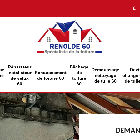
ÊT
Réparateur
Bâchage
se
Démoussage
Devi
installateur
Rehaussement
de
re
nettoyage
change
de velux
de toiture 60
toiture
de tuile 60
de tuil
60
60
DEMAND