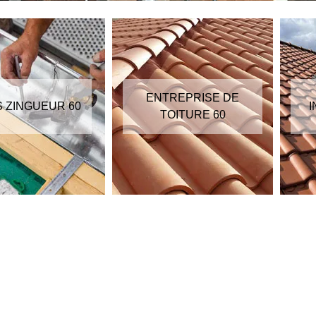
ENTREPRISE DE
S ZINGUEUR 60
I
TOITURE 60