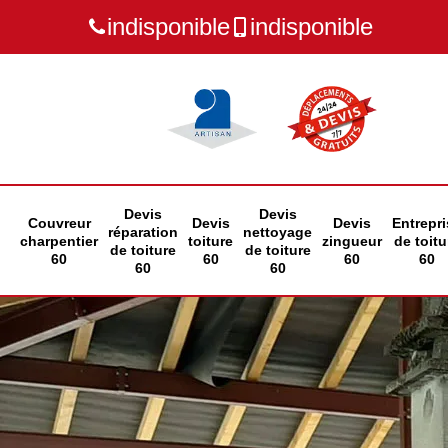
indisponible
indisponible
Devis
Devis
Couvreur
Devis
Devis
Entrepri
réparation
nettoyage
charpentier
toiture
zingueur
de toitu
de toiture
de toiture
60
60
60
60
60
60