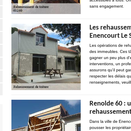
accessibles à tous. On
sans engagement.
Les rehausseme
Enencourt Le S
Les opérations de reh
des immeubles. Ces tâ
gagner un peu plus d'e
interventions, un pro
assurons qu'il peut gar
respecter les délais qu
renseignements, veuill
Renolde 60 : 
rehaussement
Dans la ville de Enen
pousser les propriéta