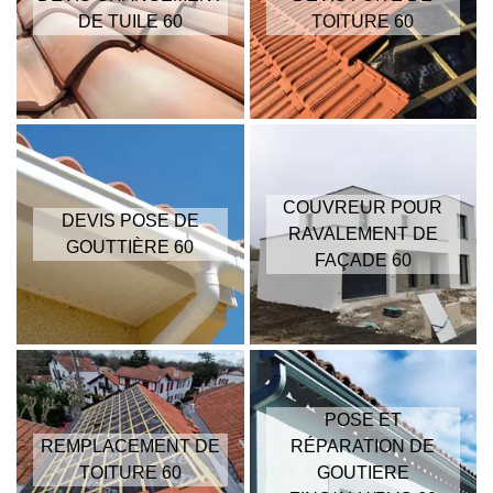
DE TUILE 60
TOITURE 60
COUVREUR POUR
DEVIS POSE DE
RAVALEMENT DE
GOUTTIÈRE 60
FAÇADE 60
POSE ET
REMPLACEMENT DE
RÉPARATION DE
TOITURE 60
GOUTIERE