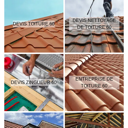
DEVIS NETTOYAGE
DEVIS TOITURE 60
DE TOITURE 60
ENTREPRISE DE
DEVIS ZINGUEUR 60
TOITURE 60