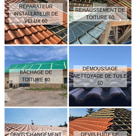
RÉPARATEUR
REHAUSSEMENT DE
INSTALLATEUR DE
TOITURE 60
VELUX 60
DÉMOUSSAGE
BÂCHAGE DE
NETTOYAGE DE TUILE
TOITURE 60
60
DEVIS CHANGEMENT
DEVIS FUITE DE