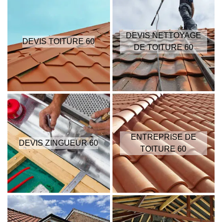
DEVIS NETTOYAGE
DEVIS TOITURE 60
DE TOITURE 60
ENTREPRISE DE
DEVIS ZINGUEUR 60
TOITURE 60