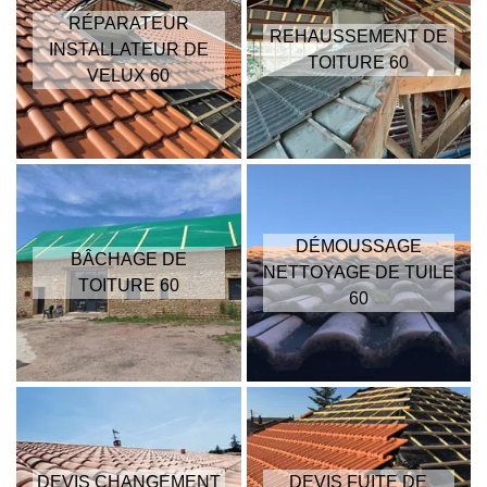
RÉPARATEUR
REHAUSSEMENT DE
INSTALLATEUR DE
TOITURE 60
VELUX 60
DÉMOUSSAGE
BÂCHAGE DE
NETTOYAGE DE TUILE
TOITURE 60
60
DEVIS CHANGEMENT
DEVIS FUITE DE