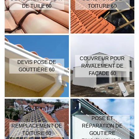
DE TUILE 60
TOITURE 60
COUVREUR POUR
DEVIS POSE DE
RAVALEMENT DE
GOUTTIÈRE 60
FAÇADE 60
POSE ET
REMPLACEMENT DE
RÉPARATION DE
TOITURE 60
GOUTIERE