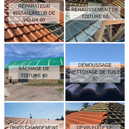
RÉPARATEUR
REHAUSSEMENT DE
INSTALLATEUR DE
TOITURE 60
VELUX 60
DÉMOUSSAGE
BÂCHAGE DE
NETTOYAGE DE TUILE
TOITURE 60
60
DEVIS CHANGEMENT
DEVIS FUITE DE