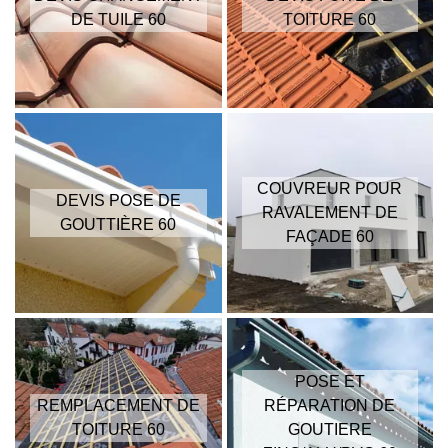
DE TUILE 60
TOITURE 60
COUVREUR POUR
DEVIS POSE DE
RAVALEMENT DE
GOUTTIÈRE 60
FAÇADE 60
POSE ET
REMPLACEMENT DE
RÉPARATION DE
TOITURE 60
GOUTIERE