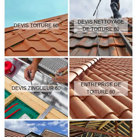
DEVIS NETTOYAGE
DEVIS TOITURE 60
DE TOITURE 60
ENTREPRISE DE
DEVIS ZINGUEUR 60
TOITURE 60