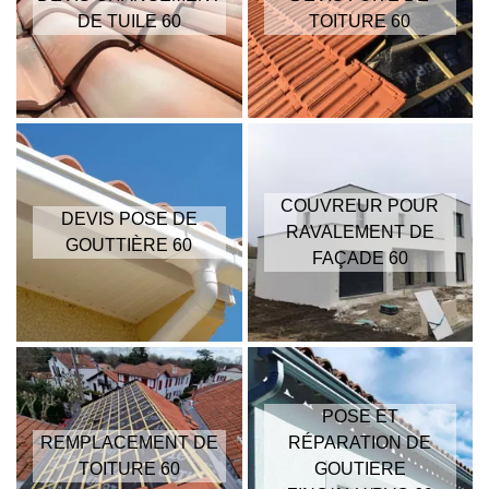
DE TUILE 60
TOITURE 60
COUVREUR POUR
DEVIS POSE DE
RAVALEMENT DE
GOUTTIÈRE 60
FAÇADE 60
POSE ET
REMPLACEMENT DE
RÉPARATION DE
TOITURE 60
GOUTIERE