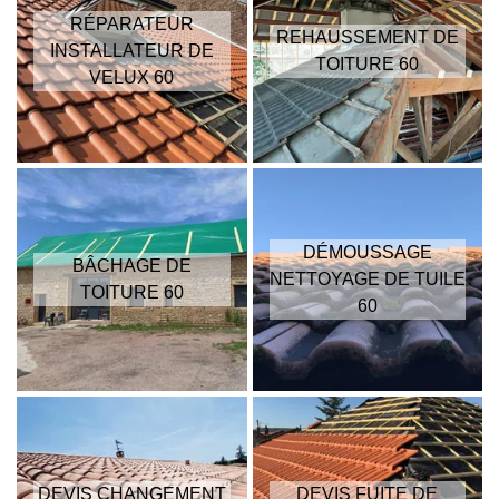
RÉPARATEUR
REHAUSSEMENT DE
INSTALLATEUR DE
TOITURE 60
VELUX 60
DÉMOUSSAGE
BÂCHAGE DE
NETTOYAGE DE TUILE
TOITURE 60
60
DEVIS CHANGEMENT
DEVIS FUITE DE