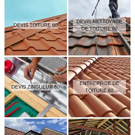
DEVIS NETTOYAGE
DEVIS TOITURE 60
DE TOITURE 60
ENTREPRISE DE
DEVIS ZINGUEUR 60
TOITURE 60