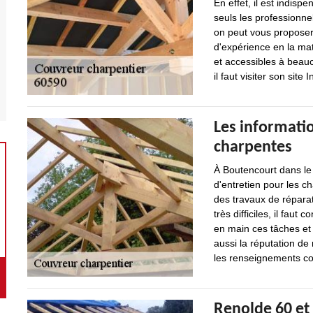
En effet, il est indisp
seuls les professionne
on peut vous proposer
d'expérience en la mati
et accessibles à beau
il faut visiter son site I
Les informatio
charpentes
À Boutencourt dans le 
d'entretien pour les c
des travaux de réparat
très difficiles, il fau
en main ces tâches et s
aussi la réputation de
les renseignements com
Renolde 60 et