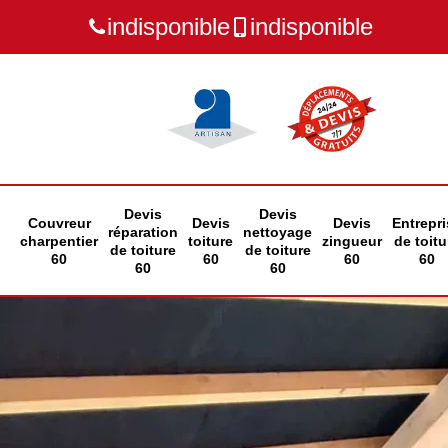
indisponible
indisponible
Devis
Devis
Couvreur
Devis
Devis
Entrepri
réparation
nettoyage
charpentier
toiture
zingueur
de toitu
de toiture
de toiture
60
60
60
60
60
60