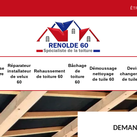
ÊT
Réparateur
Bâchage
se
Démoussage
Devi
installateur
Rehaussement
de
re
nettoyage
change
de velux
de toiture 60
toiture
de tuile 60
de tuil
60
60
DEMAND