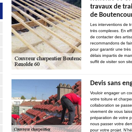
travaux de tra
de Boutencour
Les interventions de t
très complexes. En effe
de contacter des arti
recommandons de faire
pour garantir une très 
délais impartis de mani
suffit de visiter son sit
Devis sans en
Vouloir engager un cou
votre toiture et charpen
collaboration se pas
vivement de vous laiss
préparation de votre p
nous passer votre dem
pour votre projet. N’hé