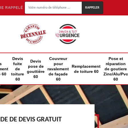
RE RAPPELÉ
Devis
Couvreur
Pose et
Devis
s
fuite
pour
réparation
pose de
Remplacement
ment
de
ravalement
de goutiere
gouttière
de toiture 60
e 60
toiture
de façade
Zinc/Alu/Pvc
60
60
60
60
E DE DEVIS GRATUIT