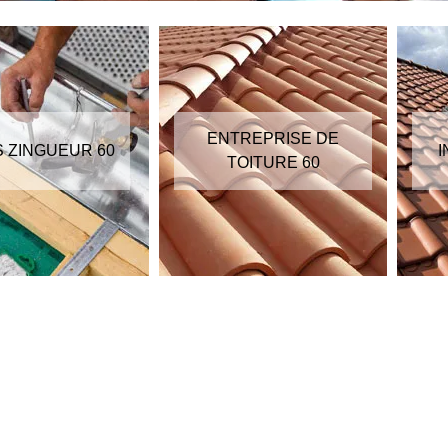
ENTREPRISE DE
S ZINGUEUR 60
I
TOITURE 60