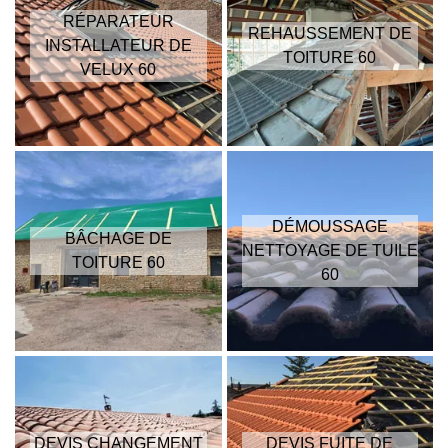
RÉPARATEUR
REHAUSSEMENT DE
INSTALLATEUR DE
TOITURE 60
VELUX 60
DÉMOUSSAGE
BÂCHAGE DE
NETTOYAGE DE TUILE
TOITURE 60
60
DEVIS CHANGEMENT
DEVIS FUITE DE