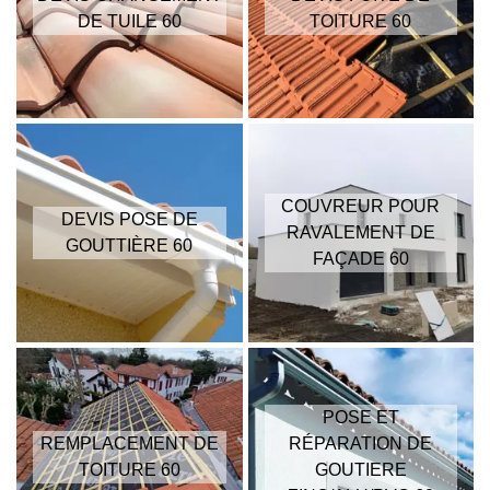
DE TUILE 60
TOITURE 60
COUVREUR POUR
DEVIS POSE DE
RAVALEMENT DE
GOUTTIÈRE 60
FAÇADE 60
POSE ET
REMPLACEMENT DE
RÉPARATION DE
TOITURE 60
GOUTIERE