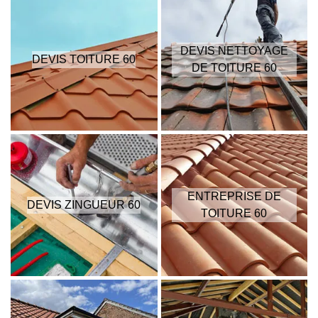
DEVIS NETTOYAGE
DEVIS TOITURE 60
DE TOITURE 60
ENTREPRISE DE
DEVIS ZINGUEUR 60
TOITURE 60