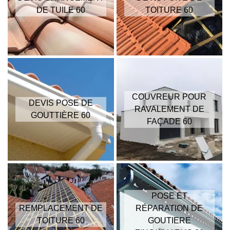
DE TUILE 60
TOITURE 60
COUVREUR POUR
DEVIS POSE DE
RAVALEMENT DE
GOUTTIÈRE 60
FAÇADE 60
POSE ET
REMPLACEMENT DE
RÉPARATION DE
TOITURE 60
GOUTIERE