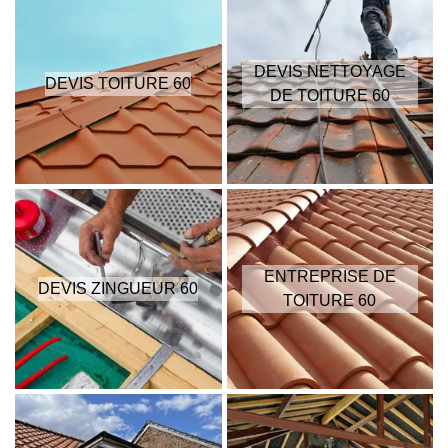
DEVIS NETTOYAGE
DEVIS TOITURE 60
DE TOITURE 60
ENTREPRISE DE
DEVIS ZINGUEUR 60
TOITURE 60