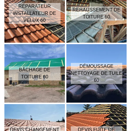
RÉPARATEUR
REHAUSSEMENT DE
INSTALLATEUR DE
TOITURE 60
VELUX 60
DÉMOUSSAGE
BÂCHAGE DE
NETTOYAGE DE TUILE
TOITURE 60
60
DEVIS CHANGEMENT
DEVIS FUITE DE